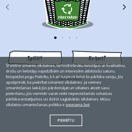
PĀRSTRĀDEI
Spēlēt!
Ko ķert?
Šī vietne izmanto sīkdatnes, lai nodrošinātu lietotājus ar kvalitatīvu,
drošu un lietotāju vajadzībām un interesēm atbilstošu saturu.
Nospiežot pogu Piekrītu, kā arī turpinot lietot šo pārlūka sesiju, Jūs
Noteikumi
apstiprināt, ka piekrītat izmantot sīkdatnes. Ja vietnes
izmantošanas laikā Jūs pārdomājat un vēlaties atcelt savu
piekrišanu, Jūs vienmēr varat veikt nepieciešamās izmaiņas
pārlūka iestatījumos un dzēst saglabātās sīkdatnes. Mūsu
sīkdatņu izmantošanas politika ir
pieejama šeit
PIEKRĪTU